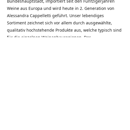
Bundeshauptstadt, importiert seit den Fünfzigerjahren
Weine aus Europa und wird heute in 2. Generation von
Alessandra Cappelletti geführt. Unser lebendiges
Sortiment zeichnet sich vor allem durch ausgewählte,
qualitativ hochstehende Produkte aus, welche typisch sind
für die einzelnen Weinanbauregionen. Der
Angebotsschwerpunkt liegt bei Weinen aus der Schweiz,
Italien, Spanien, Frankreich und Portugal. An unserem
Schaffen wird besonders geschätzt, dass wir Gewächse
und Marken in allen Preislagen führen, und immer wieder
Neuentdeckungen präsentieren. Wir suchen und
unterhalten den individuellen, offenen Kontakt zu unseren
Kunden, mit dem Ziel, Bewährtes zu pflegen und
gemeinsam Neues zu entdecken. Wir setzen viel daran, mit
unseren Kunden, durch kompetente Beratung, persönliche
Betreuung und individuellen Service, eine langjährige
Zusammenarbeit aufzubauen. Das heisst für mich und alle
Mitarbeitenden der Firma, das erfolgreiche Konzept weiter