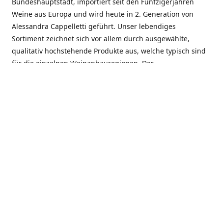
Bundeshauptstadt, importiert seit den Fünfzigerjahren
Weine aus Europa und wird heute in 2. Generation von
Alessandra Cappelletti geführt. Unser lebendiges
Sortiment zeichnet sich vor allem durch ausgewählte,
qualitativ hochstehende Produkte aus, welche typisch sind
für die einzelnen Weinanbauregionen. Der
Angebotsschwerpunkt liegt bei Weinen aus der Schweiz,
Italien, Spanien, Frankreich und Portugal. An unserem
Schaffen wird besonders geschätzt, dass wir Gewächse
und Marken in allen Preislagen führen, und immer wieder
Neuentdeckungen präsentieren. Wir suchen und
unterhalten den individuellen, offenen Kontakt zu unseren
Kunden, mit dem Ziel, Bewährtes zu pflegen und
gemeinsam Neues zu entdecken. Wir setzen viel daran, mit
unseren Kunden, durch kompetente Beratung, persönliche
Betreuung und individuellen Service, eine langjährige
Zusammenarbeit aufzubauen. Das heisst für mich und alle
Mitarbeitenden der Firma, das erfolgreiche Konzept weiter