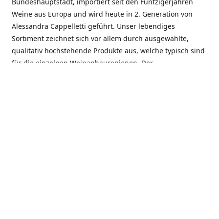
Bundeshauptstadt, importiert seit den Fünfzigerjahren
Weine aus Europa und wird heute in 2. Generation von
Alessandra Cappelletti geführt. Unser lebendiges
Sortiment zeichnet sich vor allem durch ausgewählte,
qualitativ hochstehende Produkte aus, welche typisch sind
für die einzelnen Weinanbauregionen. Der
Angebotsschwerpunkt liegt bei Weinen aus der Schweiz,
Italien, Spanien, Frankreich und Portugal. An unserem
Schaffen wird besonders geschätzt, dass wir Gewächse
und Marken in allen Preislagen führen, und immer wieder
Neuentdeckungen präsentieren. Wir suchen und
unterhalten den individuellen, offenen Kontakt zu unseren
Kunden, mit dem Ziel, Bewährtes zu pflegen und
gemeinsam Neues zu entdecken. Wir setzen viel daran, mit
unseren Kunden, durch kompetente Beratung, persönliche
Betreuung und individuellen Service, eine langjährige
Zusammenarbeit aufzubauen. Das heisst für mich und alle
Mitarbeitenden der Firma, das erfolgreiche Konzept weiter