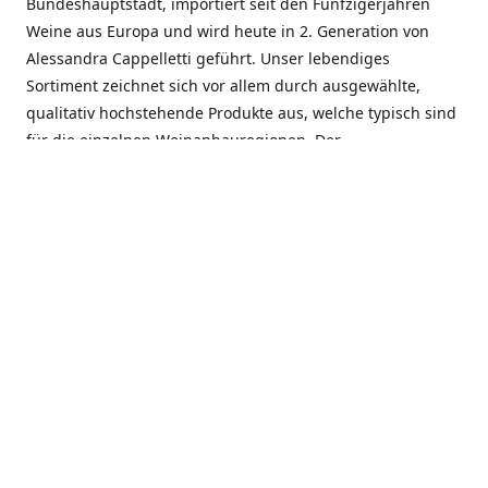
Bundeshauptstadt, importiert seit den Fünfzigerjahren
Weine aus Europa und wird heute in 2. Generation von
Alessandra Cappelletti geführt. Unser lebendiges
Sortiment zeichnet sich vor allem durch ausgewählte,
qualitativ hochstehende Produkte aus, welche typisch sind
für die einzelnen Weinanbauregionen. Der
Angebotsschwerpunkt liegt bei Weinen aus der Schweiz,
Italien, Spanien, Frankreich und Portugal. An unserem
Schaffen wird besonders geschätzt, dass wir Gewächse
und Marken in allen Preislagen führen, und immer wieder
Neuentdeckungen präsentieren. Wir suchen und
unterhalten den individuellen, offenen Kontakt zu unseren
Kunden, mit dem Ziel, Bewährtes zu pflegen und
gemeinsam Neues zu entdecken. Wir setzen viel daran, mit
unseren Kunden, durch kompetente Beratung, persönliche
Betreuung und individuellen Service, eine langjährige
Zusammenarbeit aufzubauen. Das heisst für mich und alle
Mitarbeitenden der Firma, das erfolgreiche Konzept weiter