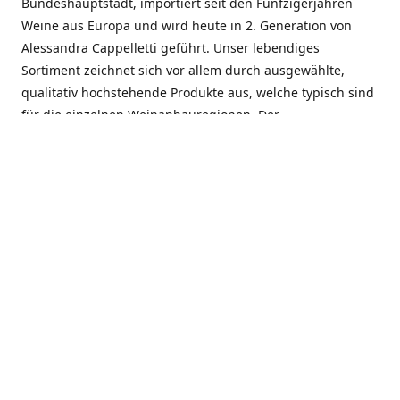
Bundeshauptstadt, importiert seit den Fünfzigerjahren
Weine aus Europa und wird heute in 2. Generation von
Alessandra Cappelletti geführt. Unser lebendiges
Sortiment zeichnet sich vor allem durch ausgewählte,
qualitativ hochstehende Produkte aus, welche typisch sind
für die einzelnen Weinanbauregionen. Der
Angebotsschwerpunkt liegt bei Weinen aus der Schweiz,
Italien, Spanien, Frankreich und Portugal. An unserem
Schaffen wird besonders geschätzt, dass wir Gewächse
und Marken in allen Preislagen führen, und immer wieder
Neuentdeckungen präsentieren. Wir suchen und
unterhalten den individuellen, offenen Kontakt zu unseren
Kunden, mit dem Ziel, Bewährtes zu pflegen und
gemeinsam Neues zu entdecken. Wir setzen viel daran, mit
unseren Kunden, durch kompetente Beratung, persönliche
Betreuung und individuellen Service, eine langjährige
Zusammenarbeit aufzubauen. Das heisst für mich und alle
Mitarbeitenden der Firma, das erfolgreiche Konzept weiter