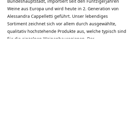
Bundeshauptstadt, importiert seit den Fünfzigerjahren
Weine aus Europa und wird heute in 2. Generation von
Alessandra Cappelletti geführt. Unser lebendiges
Sortiment zeichnet sich vor allem durch ausgewählte,
qualitativ hochstehende Produkte aus, welche typisch sind
für die einzelnen Weinanbauregionen. Der
Angebotsschwerpunkt liegt bei Weinen aus der Schweiz,
Italien, Spanien, Frankreich und Portugal. An unserem
Schaffen wird besonders geschätzt, dass wir Gewächse
und Marken in allen Preislagen führen, und immer wieder
Neuentdeckungen präsentieren. Wir suchen und
unterhalten den individuellen, offenen Kontakt zu unseren
Kunden, mit dem Ziel, Bewährtes zu pflegen und
gemeinsam Neues zu entdecken. Wir setzen viel daran, mit
unseren Kunden, durch kompetente Beratung, persönliche
Betreuung und individuellen Service, eine langjährige
Zusammenarbeit aufzubauen. Das heisst für mich und alle
Mitarbeitenden der Firma, das erfolgreiche Konzept weiter