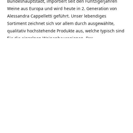
Bundeshauptstadt, importiert seit den Fünfzigerjahren
Weine aus Europa und wird heute in 2. Generation von
Alessandra Cappelletti geführt. Unser lebendiges
Sortiment zeichnet sich vor allem durch ausgewählte,
qualitativ hochstehende Produkte aus, welche typisch sind
für die einzelnen Weinanbauregionen. Der
Angebotsschwerpunkt liegt bei Weinen aus der Schweiz,
Italien, Spanien, Frankreich und Portugal. An unserem
Schaffen wird besonders geschätzt, dass wir Gewächse
und Marken in allen Preislagen führen, und immer wieder
Neuentdeckungen präsentieren. Wir suchen und
unterhalten den individuellen, offenen Kontakt zu unseren
Kunden, mit dem Ziel, Bewährtes zu pflegen und
gemeinsam Neues zu entdecken. Wir setzen viel daran, mit
unseren Kunden, durch kompetente Beratung, persönliche
Betreuung und individuellen Service, eine langjährige
Zusammenarbeit aufzubauen. Das heisst für mich und alle
Mitarbeitenden der Firma, das erfolgreiche Konzept weiter