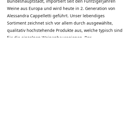
Bundeshauptstadt, importiert seit den Fünfzigerjahren
Weine aus Europa und wird heute in 2. Generation von
Alessandra Cappelletti geführt. Unser lebendiges
Sortiment zeichnet sich vor allem durch ausgewählte,
qualitativ hochstehende Produkte aus, welche typisch sind
für die einzelnen Weinanbauregionen. Der
Angebotsschwerpunkt liegt bei Weinen aus der Schweiz,
Italien, Spanien, Frankreich und Portugal. An unserem
Schaffen wird besonders geschätzt, dass wir Gewächse
und Marken in allen Preislagen führen, und immer wieder
Neuentdeckungen präsentieren. Wir suchen und
unterhalten den individuellen, offenen Kontakt zu unseren
Kunden, mit dem Ziel, Bewährtes zu pflegen und
gemeinsam Neues zu entdecken. Wir setzen viel daran, mit
unseren Kunden, durch kompetente Beratung, persönliche
Betreuung und individuellen Service, eine langjährige
Zusammenarbeit aufzubauen. Das heisst für mich und alle
Mitarbeitenden der Firma, das erfolgreiche Konzept weiter