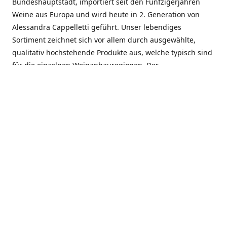
Bundeshauptstadt, importiert seit den Fünfzigerjahren
Weine aus Europa und wird heute in 2. Generation von
Alessandra Cappelletti geführt. Unser lebendiges
Sortiment zeichnet sich vor allem durch ausgewählte,
qualitativ hochstehende Produkte aus, welche typisch sind
für die einzelnen Weinanbauregionen. Der
Angebotsschwerpunkt liegt bei Weinen aus der Schweiz,
Italien, Spanien, Frankreich und Portugal. An unserem
Schaffen wird besonders geschätzt, dass wir Gewächse
und Marken in allen Preislagen führen, und immer wieder
Neuentdeckungen präsentieren. Wir suchen und
unterhalten den individuellen, offenen Kontakt zu unseren
Kunden, mit dem Ziel, Bewährtes zu pflegen und
gemeinsam Neues zu entdecken. Wir setzen viel daran, mit
unseren Kunden, durch kompetente Beratung, persönliche
Betreuung und individuellen Service, eine langjährige
Zusammenarbeit aufzubauen. Das heisst für mich und alle
Mitarbeitenden der Firma, das erfolgreiche Konzept weiter