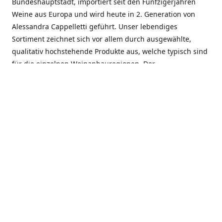
Bundeshauptstadt, importiert seit den Fünfzigerjahren
Weine aus Europa und wird heute in 2. Generation von
Alessandra Cappelletti geführt. Unser lebendiges
Sortiment zeichnet sich vor allem durch ausgewählte,
qualitativ hochstehende Produkte aus, welche typisch sind
für die einzelnen Weinanbauregionen. Der
Angebotsschwerpunkt liegt bei Weinen aus der Schweiz,
Italien, Spanien, Frankreich und Portugal. An unserem
Schaffen wird besonders geschätzt, dass wir Gewächse
und Marken in allen Preislagen führen, und immer wieder
Neuentdeckungen präsentieren. Wir suchen und
unterhalten den individuellen, offenen Kontakt zu unseren
Kunden, mit dem Ziel, Bewährtes zu pflegen und
gemeinsam Neues zu entdecken. Wir setzen viel daran, mit
unseren Kunden, durch kompetente Beratung, persönliche
Betreuung und individuellen Service, eine langjährige
Zusammenarbeit aufzubauen. Das heisst für mich und alle
Mitarbeitenden der Firma, das erfolgreiche Konzept weiter