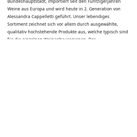
Bundeshauptstadt, importiert seit den Fünfzigerjahren
Weine aus Europa und wird heute in 2. Generation von
Alessandra Cappelletti geführt. Unser lebendiges
Sortiment zeichnet sich vor allem durch ausgewählte,
qualitativ hochstehende Produkte aus, welche typisch sind
für die einzelnen Weinanbauregionen. Der
Angebotsschwerpunkt liegt bei Weinen aus der Schweiz,
Italien, Spanien, Frankreich und Portugal. An unserem
Schaffen wird besonders geschätzt, dass wir Gewächse
und Marken in allen Preislagen führen, und immer wieder
Neuentdeckungen präsentieren. Wir suchen und
unterhalten den individuellen, offenen Kontakt zu unseren
Kunden, mit dem Ziel, Bewährtes zu pflegen und
gemeinsam Neues zu entdecken. Wir setzen viel daran, mit
unseren Kunden, durch kompetente Beratung, persönliche
Betreuung und individuellen Service, eine langjährige
Zusammenarbeit aufzubauen. Das heisst für mich und alle
Mitarbeitenden der Firma, das erfolgreiche Konzept weiter