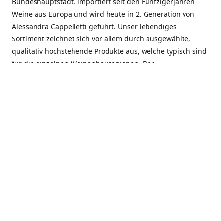
Bundeshauptstadt, importiert seit den Fünfzigerjahren
Weine aus Europa und wird heute in 2. Generation von
Alessandra Cappelletti geführt. Unser lebendiges
Sortiment zeichnet sich vor allem durch ausgewählte,
qualitativ hochstehende Produkte aus, welche typisch sind
für die einzelnen Weinanbauregionen. Der
Angebotsschwerpunkt liegt bei Weinen aus der Schweiz,
Italien, Spanien, Frankreich und Portugal. An unserem
Schaffen wird besonders geschätzt, dass wir Gewächse
und Marken in allen Preislagen führen, und immer wieder
Neuentdeckungen präsentieren. Wir suchen und
unterhalten den individuellen, offenen Kontakt zu unseren
Kunden, mit dem Ziel, Bewährtes zu pflegen und
gemeinsam Neues zu entdecken. Wir setzen viel daran, mit
unseren Kunden, durch kompetente Beratung, persönliche
Betreuung und individuellen Service, eine langjährige
Zusammenarbeit aufzubauen. Das heisst für mich und alle
Mitarbeitenden der Firma, das erfolgreiche Konzept weiter