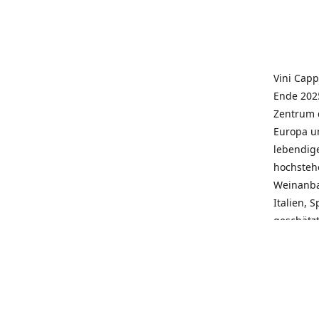
Vini Capp
Ende 2025
Zentrum 
Europa un
lebendige
hochstehe
Weinanba
Italien, 
geschätz
wieder N
individue
pflegen 
Kunden, 
Service, 