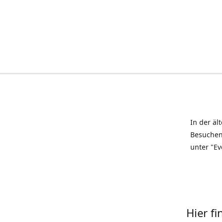
In der äl
Besuchen
unter "Ev
Hier f