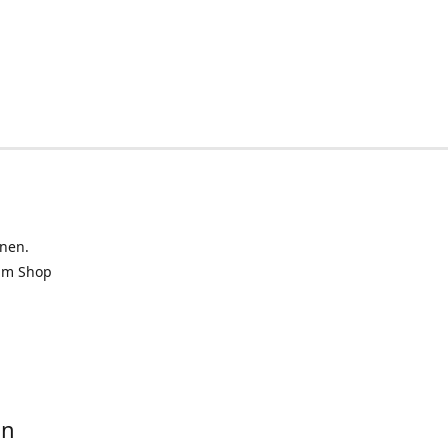
inen.
 im Shop
in