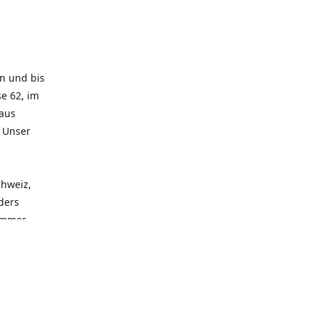
rn und bis
e 62, im
 aus
. Unser
chweiz,
ders
 immer
 zu
seren
llen
und alle