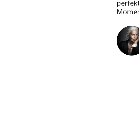
perfek
Momen