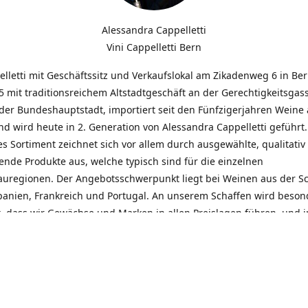
Alessandra Cappelletti
Vini Cappelletti Bern
elletti mit Geschäftssitz und Verkaufslokal am Zikadenweg 6 in Be
 mit traditionsreichem Altstadtgeschäft an der Gerechtigkeitsgass
der Bundeshauptstadt, importiert seit den Fünfzigerjahren Weine
d wird heute in 2. Generation von Alessandra Cappelletti geführt
s Sortiment zeichnet sich vor allem durch ausgewählte, qualitativ
nde Produkte aus, welche typisch sind für die einzelnen
uregionen. Der Angebotsschwerpunkt liegt bei Weinen aus der S
Spanien, Frankreich und Portugal. An unserem Schaffen wird beson
t, dass wir Gewächse und Marken in allen Preislagen führen, und
euentdeckungen präsentieren. Wir suchen und unterhalten den
llen, offenen Kontakt zu unseren Kunden, mit dem Ziel, Bewährtes
und gemeinsam Neues zu entdecken. Wir setzen viel daran, mit un
durch kompetente Beratung, persönliche Betreuung und individue
eine langjährige Zusammenarbeit aufzubauen. Das heisst für mich 