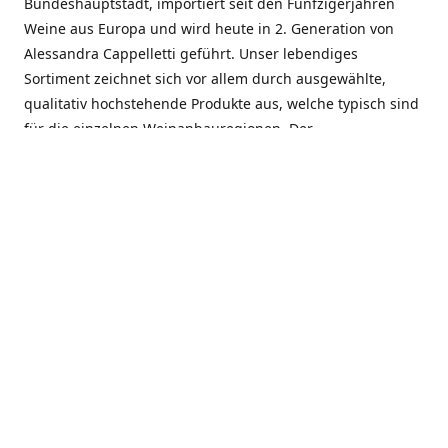
Bundeshauptstadt, importiert seit den Fünfzigerjahren
Weine aus Europa und wird heute in 2. Generation von
Alessandra Cappelletti geführt. Unser lebendiges
Sortiment zeichnet sich vor allem durch ausgewählte,
qualitativ hochstehende Produkte aus, welche typisch sind
für die einzelnen Weinanbauregionen. Der
Angebotsschwerpunkt liegt bei Weinen aus der Schweiz,
Italien, Spanien, Frankreich und Portugal. An unserem
Schaffen wird besonders geschätzt, dass wir Gewächse
und Marken in allen Preislagen führen, und immer wieder
Neuentdeckungen präsentieren. Wir suchen und
unterhalten den individuellen, offenen Kontakt zu unseren
Kunden, mit dem Ziel, Bewährtes zu pflegen und
gemeinsam Neues zu entdecken. Wir setzen viel daran, mit
unseren Kunden, durch kompetente Beratung, persönliche
Betreuung und individuellen Service, eine langjährige
Zusammenarbeit aufzubauen. Das heisst für mich und alle
Mitarbeitenden der Firma, das erfolgreiche Konzept weiter