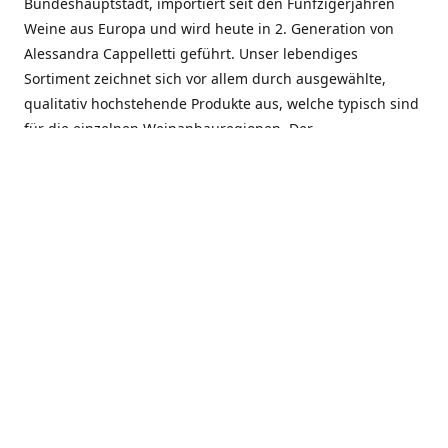
Bundeshauptstadt, importiert seit den Fünfzigerjahren
Weine aus Europa und wird heute in 2. Generation von
Alessandra Cappelletti geführt. Unser lebendiges
Sortiment zeichnet sich vor allem durch ausgewählte,
qualitativ hochstehende Produkte aus, welche typisch sind
für die einzelnen Weinanbauregionen. Der
Angebotsschwerpunkt liegt bei Weinen aus der Schweiz,
Italien, Spanien, Frankreich und Portugal. An unserem
Schaffen wird besonders geschätzt, dass wir Gewächse
und Marken in allen Preislagen führen, und immer wieder
Neuentdeckungen präsentieren. Wir suchen und
unterhalten den individuellen, offenen Kontakt zu unseren
Kunden, mit dem Ziel, Bewährtes zu pflegen und
gemeinsam Neues zu entdecken. Wir setzen viel daran, mit
unseren Kunden, durch kompetente Beratung, persönliche
Betreuung und individuellen Service, eine langjährige
Zusammenarbeit aufzubauen. Das heisst für mich und alle
Mitarbeitenden der Firma, das erfolgreiche Konzept weiter