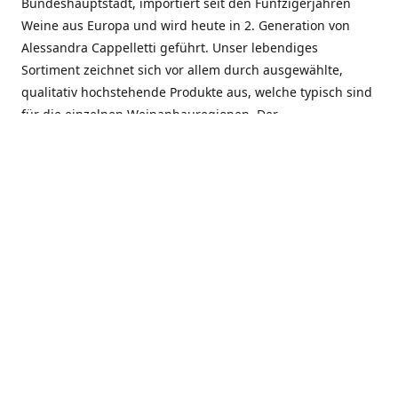
Bundeshauptstadt, importiert seit den Fünfzigerjahren
Weine aus Europa und wird heute in 2. Generation von
Alessandra Cappelletti geführt. Unser lebendiges
Sortiment zeichnet sich vor allem durch ausgewählte,
qualitativ hochstehende Produkte aus, welche typisch sind
für die einzelnen Weinanbauregionen. Der
Angebotsschwerpunkt liegt bei Weinen aus der Schweiz,
Italien, Spanien, Frankreich und Portugal. An unserem
Schaffen wird besonders geschätzt, dass wir Gewächse
und Marken in allen Preislagen führen, und immer wieder
Neuentdeckungen präsentieren. Wir suchen und
unterhalten den individuellen, offenen Kontakt zu unseren
Kunden, mit dem Ziel, Bewährtes zu pflegen und
gemeinsam Neues zu entdecken. Wir setzen viel daran, mit
unseren Kunden, durch kompetente Beratung, persönliche
Betreuung und individuellen Service, eine langjährige
Zusammenarbeit aufzubauen. Das heisst für mich und alle
Mitarbeitenden der Firma, das erfolgreiche Konzept weiter