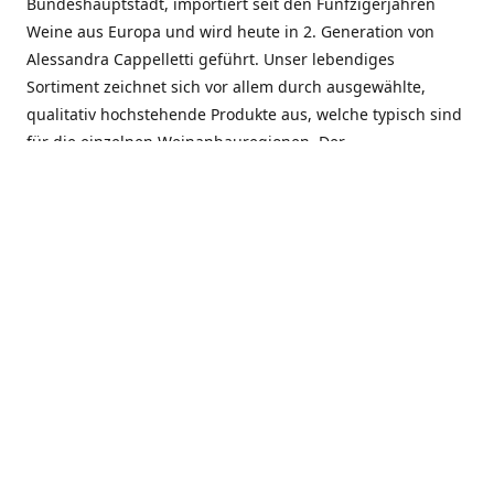
Bundeshauptstadt, importiert seit den Fünfzigerjahren
Weine aus Europa und wird heute in 2. Generation von
Alessandra Cappelletti geführt. Unser lebendiges
Sortiment zeichnet sich vor allem durch ausgewählte,
qualitativ hochstehende Produkte aus, welche typisch sind
für die einzelnen Weinanbauregionen. Der
Angebotsschwerpunkt liegt bei Weinen aus der Schweiz,
Italien, Spanien, Frankreich und Portugal. An unserem
Schaffen wird besonders geschätzt, dass wir Gewächse
und Marken in allen Preislagen führen, und immer wieder
Neuentdeckungen präsentieren. Wir suchen und
unterhalten den individuellen, offenen Kontakt zu unseren
Kunden, mit dem Ziel, Bewährtes zu pflegen und
gemeinsam Neues zu entdecken. Wir setzen viel daran, mit
unseren Kunden, durch kompetente Beratung, persönliche
Betreuung und individuellen Service, eine langjährige
Zusammenarbeit aufzubauen. Das heisst für mich und alle
Mitarbeitenden der Firma, das erfolgreiche Konzept weiter