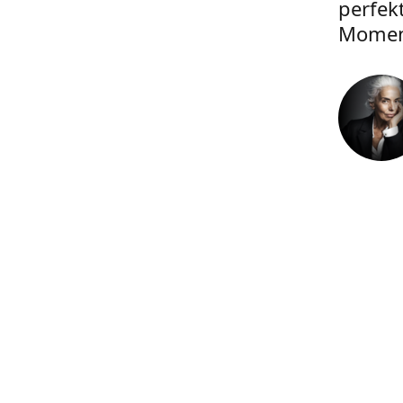
perfek
Momen