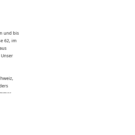
rn und bis
e 62, im
 aus
. Unser
chweiz,
ders
 immer
 zu
seren
llen
und alle