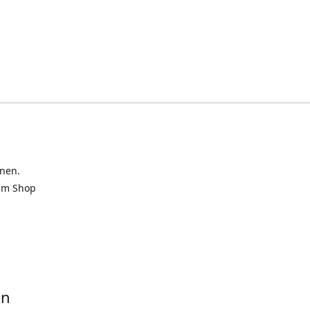
inen.
 im Shop
in