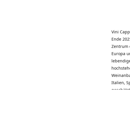
Vini Capp
Ende 2025
Zentrum 
Europa un
lebendige
hochstehe
Weinanba
Italien, 
geschätz
wieder N
individue
pflegen 
Kunden, 
Service, 