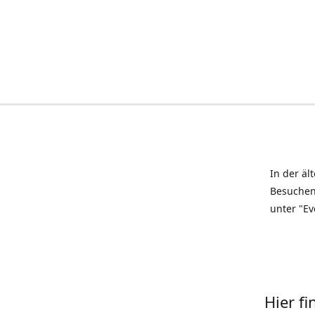
In der äl
Besuchen
unter "Ev
Hier f