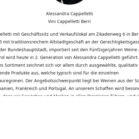
Alessandra Cappelletti
Vini Cappelletti Bern
elletti mit Geschäftssitz und Verkaufslokal am Zikadenweg 6 in Be
 mit traditionsreichem Altstadtgeschäft an der Gerechtigkeitsgass
der Bundeshauptstadt, importiert seit den Fünfzigerjahren Weine
d wird heute in 2. Generation von Alessandra Cappelletti geführt
s Sortiment zeichnet sich vor allem durch ausgewählte, qualitativ
nde Produkte aus, welche typisch sind für die einzelnen
uregionen. Der Angebotsschwerpunkt liegt bei Weinen aus der S
Spanien, Frankreich und Portugal. An unserem Schaffen wird beson
t, dass wir Gewächse und Marken in allen Preislagen führen, und
euentdeckungen präsentieren. Wir suchen und unterhalten den
llen, offenen Kontakt zu unseren Kunden, mit dem Ziel, Bewährtes
und gemeinsam Neues zu entdecken. Wir setzen viel daran, mit un
durch kompetente Beratung, persönliche Betreuung und individue
eine langjährige Zusammenarbeit aufzubauen. Das heisst für mich 