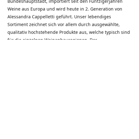
Bundeshauptstadt, importiert seit den Fünfzigerjahren
Weine aus Europa und wird heute in 2. Generation von
Alessandra Cappelletti geführt. Unser lebendiges
Sortiment zeichnet sich vor allem durch ausgewählte,
qualitativ hochstehende Produkte aus, welche typisch sind
für die einzelnen Weinanbauregionen. Der
Angebotsschwerpunkt liegt bei Weinen aus der Schweiz,
Italien, Spanien, Frankreich und Portugal. An unserem
Schaffen wird besonders geschätzt, dass wir Gewächse
und Marken in allen Preislagen führen, und immer wieder
Neuentdeckungen präsentieren. Wir suchen und
unterhalten den individuellen, offenen Kontakt zu unseren
Kunden, mit dem Ziel, Bewährtes zu pflegen und
gemeinsam Neues zu entdecken. Wir setzen viel daran, mit
unseren Kunden, durch kompetente Beratung, persönliche
Betreuung und individuellen Service, eine langjährige
Zusammenarbeit aufzubauen. Das heisst für mich und alle
Mitarbeitenden der Firma, das erfolgreiche Konzept weiter