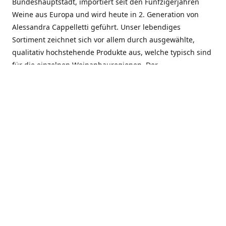
Bundeshauptstadt, importiert seit den Fünfzigerjahren
Weine aus Europa und wird heute in 2. Generation von
Alessandra Cappelletti geführt. Unser lebendiges
Sortiment zeichnet sich vor allem durch ausgewählte,
qualitativ hochstehende Produkte aus, welche typisch sind
für die einzelnen Weinanbauregionen. Der
Angebotsschwerpunkt liegt bei Weinen aus der Schweiz,
Italien, Spanien, Frankreich und Portugal. An unserem
Schaffen wird besonders geschätzt, dass wir Gewächse
und Marken in allen Preislagen führen, und immer wieder
Neuentdeckungen präsentieren. Wir suchen und
unterhalten den individuellen, offenen Kontakt zu unseren
Kunden, mit dem Ziel, Bewährtes zu pflegen und
gemeinsam Neues zu entdecken. Wir setzen viel daran, mit
unseren Kunden, durch kompetente Beratung, persönliche
Betreuung und individuellen Service, eine langjährige
Zusammenarbeit aufzubauen. Das heisst für mich und alle
Mitarbeitenden der Firma, das erfolgreiche Konzept weiter