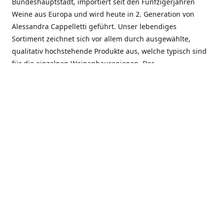
Bundeshauptstadt, importiert seit den Fünfzigerjahren
Weine aus Europa und wird heute in 2. Generation von
Alessandra Cappelletti geführt. Unser lebendiges
Sortiment zeichnet sich vor allem durch ausgewählte,
qualitativ hochstehende Produkte aus, welche typisch sind
für die einzelnen Weinanbauregionen. Der
Angebotsschwerpunkt liegt bei Weinen aus der Schweiz,
Italien, Spanien, Frankreich und Portugal. An unserem
Schaffen wird besonders geschätzt, dass wir Gewächse
und Marken in allen Preislagen führen, und immer wieder
Neuentdeckungen präsentieren. Wir suchen und
unterhalten den individuellen, offenen Kontakt zu unseren
Kunden, mit dem Ziel, Bewährtes zu pflegen und
gemeinsam Neues zu entdecken. Wir setzen viel daran, mit
unseren Kunden, durch kompetente Beratung, persönliche
Betreuung und individuellen Service, eine langjährige
Zusammenarbeit aufzubauen. Das heisst für mich und alle
Mitarbeitenden der Firma, das erfolgreiche Konzept weiter