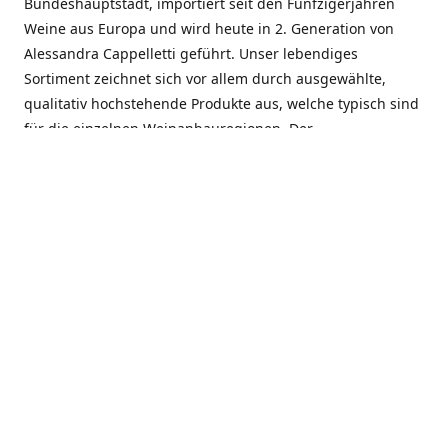
Bundeshauptstadt, importiert seit den Fünfzigerjahren
Weine aus Europa und wird heute in 2. Generation von
Alessandra Cappelletti geführt. Unser lebendiges
Sortiment zeichnet sich vor allem durch ausgewählte,
qualitativ hochstehende Produkte aus, welche typisch sind
für die einzelnen Weinanbauregionen. Der
Angebotsschwerpunkt liegt bei Weinen aus der Schweiz,
Italien, Spanien, Frankreich und Portugal. An unserem
Schaffen wird besonders geschätzt, dass wir Gewächse
und Marken in allen Preislagen führen, und immer wieder
Neuentdeckungen präsentieren. Wir suchen und
unterhalten den individuellen, offenen Kontakt zu unseren
Kunden, mit dem Ziel, Bewährtes zu pflegen und
gemeinsam Neues zu entdecken. Wir setzen viel daran, mit
unseren Kunden, durch kompetente Beratung, persönliche
Betreuung und individuellen Service, eine langjährige
Zusammenarbeit aufzubauen. Das heisst für mich und alle
Mitarbeitenden der Firma, das erfolgreiche Konzept weiter