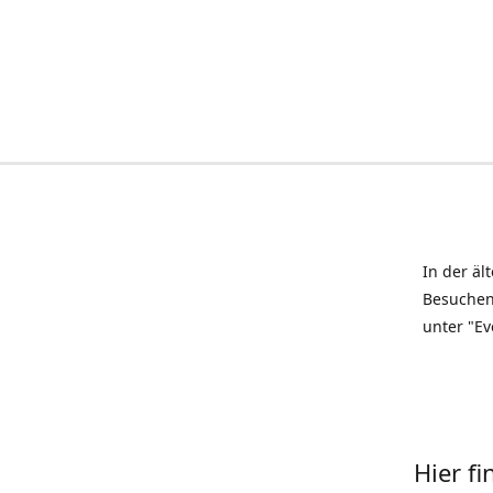
In der äl
Besuchen
unter "Ev
Hier f