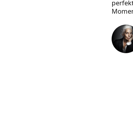
perfek
Momen