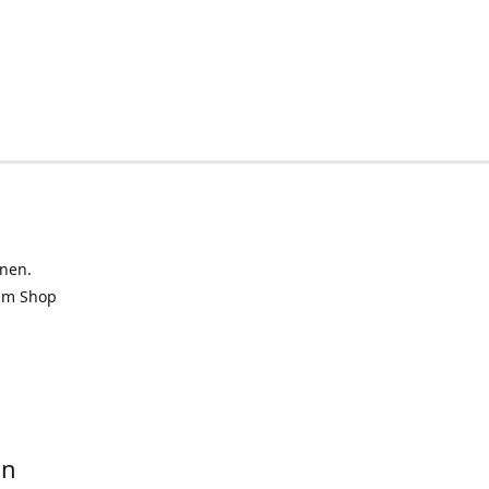
inen.
 im Shop
in