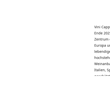
Vini Capp
Ende 2025
Zentrum 
Europa un
lebendige
hochstehe
Weinanba
Italien, 
geschätz
wieder N
individue
pflegen 
Kunden, 
Service, 