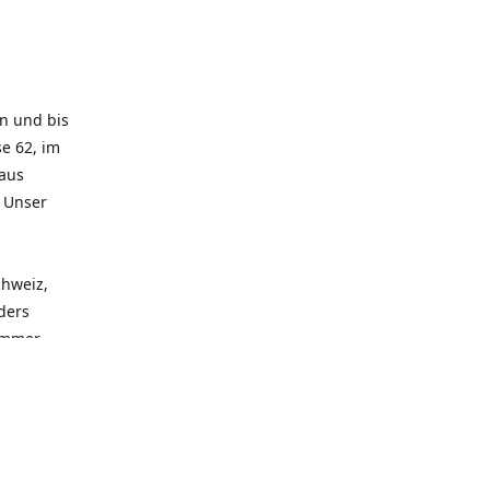
rn und bis
e 62, im
 aus
. Unser
chweiz,
ders
 immer
 zu
seren
llen
und alle