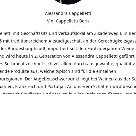
Alessandra Cappelletti
Vini Cappelletti Bern
elletti mit Geschäftssitz und Verkaufslokal am Zikadenweg 6 in Be
 mit traditionsreichem Altstadtgeschäft an der Gerechtigkeitsgass
der Bundeshauptstadt, importiert seit den Fünfzigerjahren Weine
d wird heute in 2. Generation von Alessandra Cappelletti geführt
s Sortiment zeichnet sich vor allem durch ausgewählte, qualitativ
nde Produkte aus, welche typisch sind für die einzelnen
uregionen. Der Angebotsschwerpunkt liegt bei Weinen aus der S
Spanien, Frankreich und Portugal. An unserem Schaffen wird beson
t, dass wir Gewächse und Marken in allen Preislagen führen, und
euentdeckungen präsentieren. Wir suchen und unterhalten den
llen, offenen Kontakt zu unseren Kunden, mit dem Ziel, Bewährtes
und gemeinsam Neues zu entdecken. Wir setzen viel daran, mit un
durch kompetente Beratung, persönliche Betreuung und individue
eine langjährige Zusammenarbeit aufzubauen. Das heisst für mich 