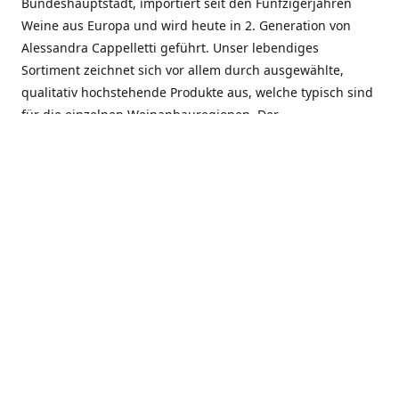
Bundeshauptstadt, importiert seit den Fünfzigerjahren
Weine aus Europa und wird heute in 2. Generation von
Alessandra Cappelletti geführt. Unser lebendiges
Sortiment zeichnet sich vor allem durch ausgewählte,
qualitativ hochstehende Produkte aus, welche typisch sind
für die einzelnen Weinanbauregionen. Der
Angebotsschwerpunkt liegt bei Weinen aus der Schweiz,
Italien, Spanien, Frankreich und Portugal. An unserem
Schaffen wird besonders geschätzt, dass wir Gewächse
und Marken in allen Preislagen führen, und immer wieder
Neuentdeckungen präsentieren. Wir suchen und
unterhalten den individuellen, offenen Kontakt zu unseren
Kunden, mit dem Ziel, Bewährtes zu pflegen und
gemeinsam Neues zu entdecken. Wir setzen viel daran, mit
unseren Kunden, durch kompetente Beratung, persönliche
Betreuung und individuellen Service, eine langjährige
Zusammenarbeit aufzubauen. Das heisst für mich und alle
Mitarbeitenden der Firma, das erfolgreiche Konzept weiter