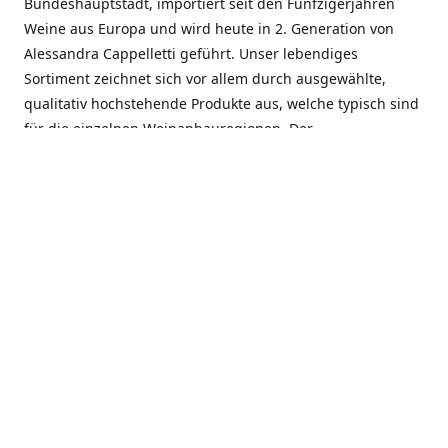
Bundeshauptstadt, importiert seit den Fünfzigerjahren
Weine aus Europa und wird heute in 2. Generation von
Alessandra Cappelletti geführt. Unser lebendiges
Sortiment zeichnet sich vor allem durch ausgewählte,
qualitativ hochstehende Produkte aus, welche typisch sind
für die einzelnen Weinanbauregionen. Der
Angebotsschwerpunkt liegt bei Weinen aus der Schweiz,
Italien, Spanien, Frankreich und Portugal. An unserem
Schaffen wird besonders geschätzt, dass wir Gewächse
und Marken in allen Preislagen führen, und immer wieder
Neuentdeckungen präsentieren. Wir suchen und
unterhalten den individuellen, offenen Kontakt zu unseren
Kunden, mit dem Ziel, Bewährtes zu pflegen und
gemeinsam Neues zu entdecken. Wir setzen viel daran, mit
unseren Kunden, durch kompetente Beratung, persönliche
Betreuung und individuellen Service, eine langjährige
Zusammenarbeit aufzubauen. Das heisst für mich und alle
Mitarbeitenden der Firma, das erfolgreiche Konzept weiter