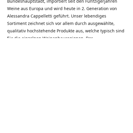
Bundeshauptstadt, importiert seit den Fünfzigerjahren
Weine aus Europa und wird heute in 2. Generation von
Alessandra Cappelletti geführt. Unser lebendiges
Sortiment zeichnet sich vor allem durch ausgewählte,
qualitativ hochstehende Produkte aus, welche typisch sind
für die einzelnen Weinanbauregionen. Der
Angebotsschwerpunkt liegt bei Weinen aus der Schweiz,
Italien, Spanien, Frankreich und Portugal. An unserem
Schaffen wird besonders geschätzt, dass wir Gewächse
und Marken in allen Preislagen führen, und immer wieder
Neuentdeckungen präsentieren. Wir suchen und
unterhalten den individuellen, offenen Kontakt zu unseren
Kunden, mit dem Ziel, Bewährtes zu pflegen und
gemeinsam Neues zu entdecken. Wir setzen viel daran, mit
unseren Kunden, durch kompetente Beratung, persönliche
Betreuung und individuellen Service, eine langjährige
Zusammenarbeit aufzubauen. Das heisst für mich und alle
Mitarbeitenden der Firma, das erfolgreiche Konzept weiter