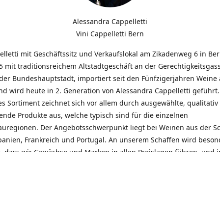
Alessandra Cappelletti
Vini Cappelletti Bern
elletti mit Geschäftssitz und Verkaufslokal am Zikadenweg 6 in Be
 mit traditionsreichem Altstadtgeschäft an der Gerechtigkeitsgass
der Bundeshauptstadt, importiert seit den Fünfzigerjahren Weine
d wird heute in 2. Generation von Alessandra Cappelletti geführt
s Sortiment zeichnet sich vor allem durch ausgewählte, qualitativ
nde Produkte aus, welche typisch sind für die einzelnen
uregionen. Der Angebotsschwerpunkt liegt bei Weinen aus der S
Spanien, Frankreich und Portugal. An unserem Schaffen wird beson
t, dass wir Gewächse und Marken in allen Preislagen führen, und
euentdeckungen präsentieren. Wir suchen und unterhalten den
llen, offenen Kontakt zu unseren Kunden, mit dem Ziel, Bewährtes
und gemeinsam Neues zu entdecken. Wir setzen viel daran, mit un
durch kompetente Beratung, persönliche Betreuung und individue
eine langjährige Zusammenarbeit aufzubauen. Das heisst für mich 