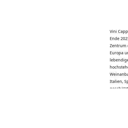
Vini Capp
Ende 2025
Zentrum 
Europa un
lebendige
hochstehe
Weinanba
Italien, 
geschätz
wieder N
individue
pflegen 
Kunden, 
Service, 