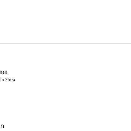
inen.
 im Shop
in