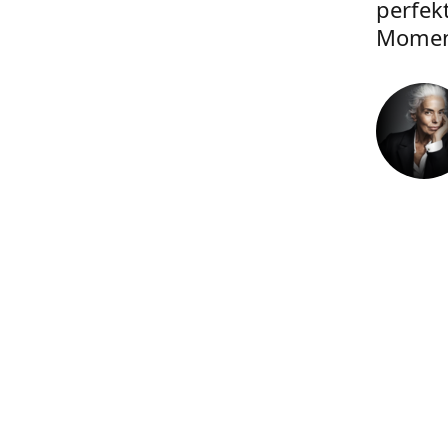
perfek
Momen