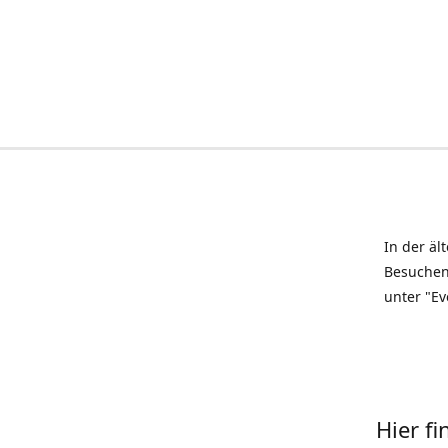
In der äl
Besuchen
unter "Ev
Hier f