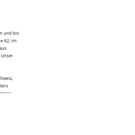
rn und bis
e 62, im
 aus
. Unser
chweiz,
ders
 immer
 zu
seren
llen
und alle