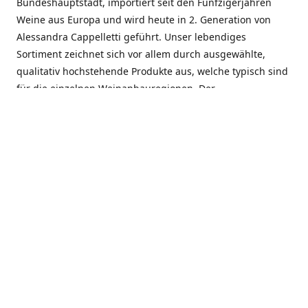
Bundeshauptstadt, importiert seit den Fünfzigerjahren
Weine aus Europa und wird heute in 2. Generation von
Alessandra Cappelletti geführt. Unser lebendiges
Sortiment zeichnet sich vor allem durch ausgewählte,
qualitativ hochstehende Produkte aus, welche typisch sind
für die einzelnen Weinanbauregionen. Der
Angebotsschwerpunkt liegt bei Weinen aus der Schweiz,
Italien, Spanien, Frankreich und Portugal. An unserem
Schaffen wird besonders geschätzt, dass wir Gewächse
und Marken in allen Preislagen führen, und immer wieder
Neuentdeckungen präsentieren. Wir suchen und
unterhalten den individuellen, offenen Kontakt zu unseren
Kunden, mit dem Ziel, Bewährtes zu pflegen und
gemeinsam Neues zu entdecken. Wir setzen viel daran, mit
unseren Kunden, durch kompetente Beratung, persönliche
Betreuung und individuellen Service, eine langjährige
Zusammenarbeit aufzubauen. Das heisst für mich und alle
Mitarbeitenden der Firma, das erfolgreiche Konzept weiter