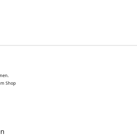
inen.
 im Shop
in