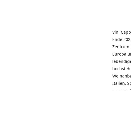
Vini Capp
Ende 2025
Zentrum 
Europa un
lebendige
hochstehe
Weinanba
Italien, 
geschätz
wieder N
individue
pflegen 
Kunden, 
Service, 