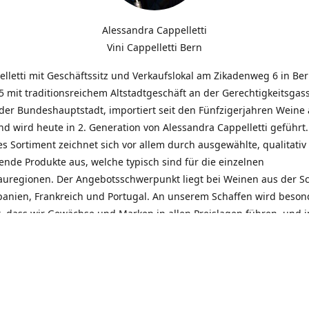
Alessandra Cappelletti
Vini Cappelletti Bern
elletti mit Geschäftssitz und Verkaufslokal am Zikadenweg 6 in Be
 mit traditionsreichem Altstadtgeschäft an der Gerechtigkeitsgass
der Bundeshauptstadt, importiert seit den Fünfzigerjahren Weine
d wird heute in 2. Generation von Alessandra Cappelletti geführt
s Sortiment zeichnet sich vor allem durch ausgewählte, qualitativ
nde Produkte aus, welche typisch sind für die einzelnen
uregionen. Der Angebotsschwerpunkt liegt bei Weinen aus der S
Spanien, Frankreich und Portugal. An unserem Schaffen wird beson
t, dass wir Gewächse und Marken in allen Preislagen führen, und
euentdeckungen präsentieren. Wir suchen und unterhalten den
llen, offenen Kontakt zu unseren Kunden, mit dem Ziel, Bewährtes
und gemeinsam Neues zu entdecken. Wir setzen viel daran, mit un
durch kompetente Beratung, persönliche Betreuung und individue
eine langjährige Zusammenarbeit aufzubauen. Das heisst für mich 