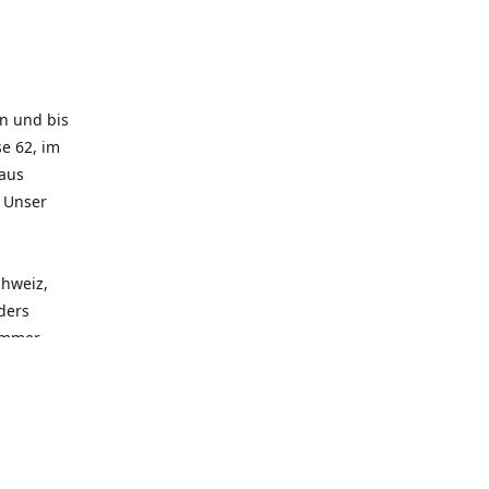
rn und bis
e 62, im
 aus
. Unser
chweiz,
ders
 immer
 zu
seren
llen
und alle