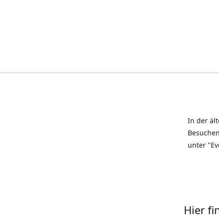
In der äl
Besuchen
unter "Ev
Hier f