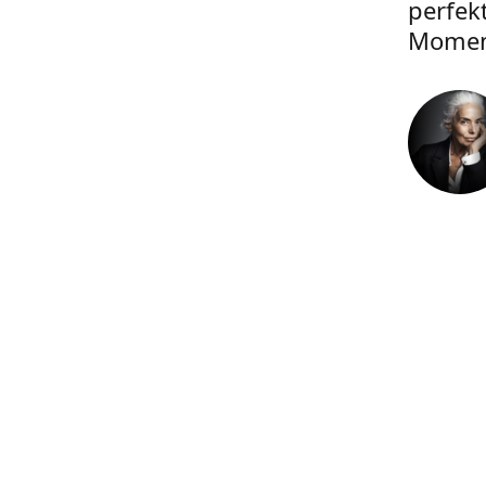
perfek
Momen