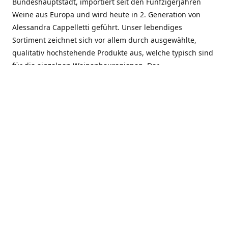
Bundeshauptstadt, importiert seit den Fünfzigerjahren
Weine aus Europa und wird heute in 2. Generation von
Alessandra Cappelletti geführt. Unser lebendiges
Sortiment zeichnet sich vor allem durch ausgewählte,
qualitativ hochstehende Produkte aus, welche typisch sind
für die einzelnen Weinanbauregionen. Der
Angebotsschwerpunkt liegt bei Weinen aus der Schweiz,
Italien, Spanien, Frankreich und Portugal. An unserem
Schaffen wird besonders geschätzt, dass wir Gewächse
und Marken in allen Preislagen führen, und immer wieder
Neuentdeckungen präsentieren. Wir suchen und
unterhalten den individuellen, offenen Kontakt zu unseren
Kunden, mit dem Ziel, Bewährtes zu pflegen und
gemeinsam Neues zu entdecken. Wir setzen viel daran, mit
unseren Kunden, durch kompetente Beratung, persönliche
Betreuung und individuellen Service, eine langjährige
Zusammenarbeit aufzubauen. Das heisst für mich und alle
Mitarbeitenden der Firma, das erfolgreiche Konzept weiter