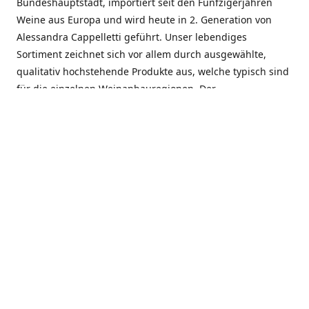
Bundeshauptstadt, importiert seit den Fünfzigerjahren
Weine aus Europa und wird heute in 2. Generation von
Alessandra Cappelletti geführt. Unser lebendiges
Sortiment zeichnet sich vor allem durch ausgewählte,
qualitativ hochstehende Produkte aus, welche typisch sind
für die einzelnen Weinanbauregionen. Der
Angebotsschwerpunkt liegt bei Weinen aus der Schweiz,
Italien, Spanien, Frankreich und Portugal. An unserem
Schaffen wird besonders geschätzt, dass wir Gewächse
und Marken in allen Preislagen führen, und immer wieder
Neuentdeckungen präsentieren. Wir suchen und
unterhalten den individuellen, offenen Kontakt zu unseren
Kunden, mit dem Ziel, Bewährtes zu pflegen und
gemeinsam Neues zu entdecken. Wir setzen viel daran, mit
unseren Kunden, durch kompetente Beratung, persönliche
Betreuung und individuellen Service, eine langjährige
Zusammenarbeit aufzubauen. Das heisst für mich und alle
Mitarbeitenden der Firma, das erfolgreiche Konzept weiter