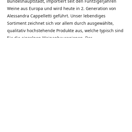
Bundeshauptstadt, importiert seit den Fünfzigerjahren
Weine aus Europa und wird heute in 2. Generation von
Alessandra Cappelletti geführt. Unser lebendiges
Sortiment zeichnet sich vor allem durch ausgewählte,
qualitativ hochstehende Produkte aus, welche typisch sind
für die einzelnen Weinanbauregionen. Der
Angebotsschwerpunkt liegt bei Weinen aus der Schweiz,
Italien, Spanien, Frankreich und Portugal. An unserem
Schaffen wird besonders geschätzt, dass wir Gewächse
und Marken in allen Preislagen führen, und immer wieder
Neuentdeckungen präsentieren. Wir suchen und
unterhalten den individuellen, offenen Kontakt zu unseren
Kunden, mit dem Ziel, Bewährtes zu pflegen und
gemeinsam Neues zu entdecken. Wir setzen viel daran, mit
unseren Kunden, durch kompetente Beratung, persönliche
Betreuung und individuellen Service, eine langjährige
Zusammenarbeit aufzubauen. Das heisst für mich und alle
Mitarbeitenden der Firma, das erfolgreiche Konzept weiter