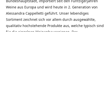
Bundeshauptstadt, importiert seit den Fünfzigerjahren
Weine aus Europa und wird heute in 2. Generation von
Alessandra Cappelletti geführt. Unser lebendiges
Sortiment zeichnet sich vor allem durch ausgewählte,
qualitativ hochstehende Produkte aus, welche typisch sind
für die einzelnen Weinanbauregionen. Der
Angebotsschwerpunkt liegt bei Weinen aus der Schweiz,
Italien, Spanien, Frankreich und Portugal. An unserem
Schaffen wird besonders geschätzt, dass wir Gewächse
und Marken in allen Preislagen führen, und immer wieder
Neuentdeckungen präsentieren. Wir suchen und
unterhalten den individuellen, offenen Kontakt zu unseren
Kunden, mit dem Ziel, Bewährtes zu pflegen und
gemeinsam Neues zu entdecken. Wir setzen viel daran, mit
unseren Kunden, durch kompetente Beratung, persönliche
Betreuung und individuellen Service, eine langjährige
Zusammenarbeit aufzubauen. Das heisst für mich und alle
Mitarbeitenden der Firma, das erfolgreiche Konzept weiter