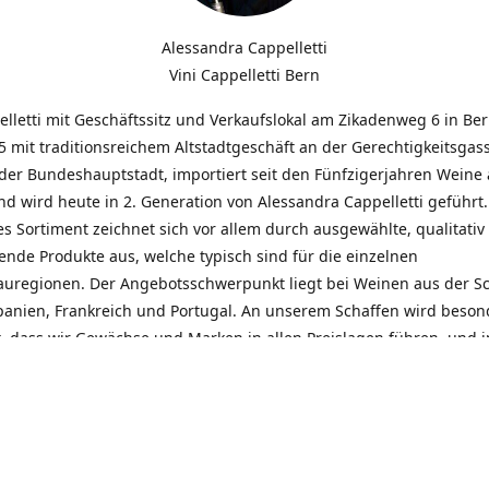
Alessandra Cappelletti
Vini Cappelletti Bern
elletti mit Geschäftssitz und Verkaufslokal am Zikadenweg 6 in Be
 mit traditionsreichem Altstadtgeschäft an der Gerechtigkeitsgass
der Bundeshauptstadt, importiert seit den Fünfzigerjahren Weine
d wird heute in 2. Generation von Alessandra Cappelletti geführt
s Sortiment zeichnet sich vor allem durch ausgewählte, qualitativ
nde Produkte aus, welche typisch sind für die einzelnen
uregionen. Der Angebotsschwerpunkt liegt bei Weinen aus der S
Spanien, Frankreich und Portugal. An unserem Schaffen wird beson
t, dass wir Gewächse und Marken in allen Preislagen führen, und
euentdeckungen präsentieren. Wir suchen und unterhalten den
llen, offenen Kontakt zu unseren Kunden, mit dem Ziel, Bewährtes
und gemeinsam Neues zu entdecken. Wir setzen viel daran, mit un
durch kompetente Beratung, persönliche Betreuung und individue
eine langjährige Zusammenarbeit aufzubauen. Das heisst für mich 