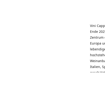
Vini Capp
Ende 2025
Zentrum 
Europa un
lebendige
hochstehe
Weinanba
Italien, 
geschätz
wieder N
individue
pflegen 
Kunden, 
Service, 