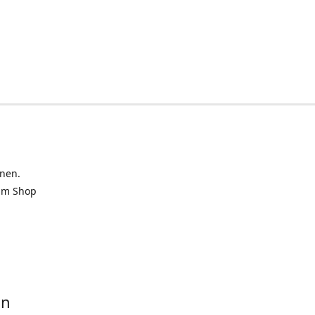
inen.
 im Shop
in