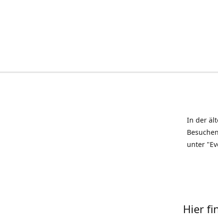
In der äl
Besuchen
unter "Ev
Hier f