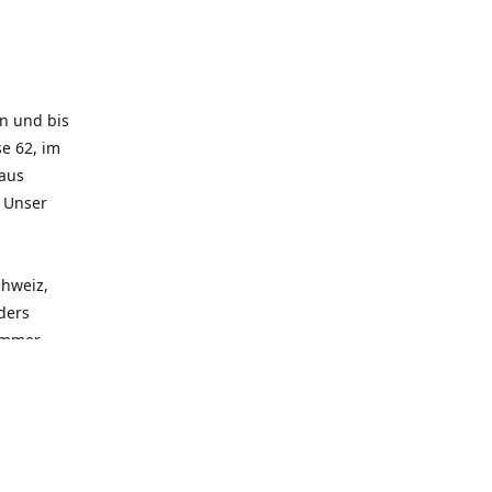
rn und bis
e 62, im
 aus
. Unser
chweiz,
ders
 immer
 zu
seren
llen
und alle