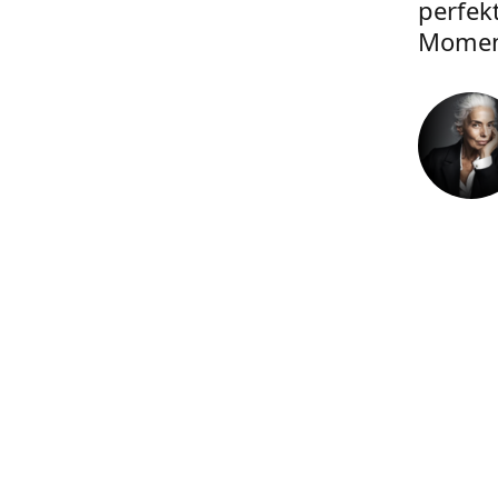
perfek
Momen