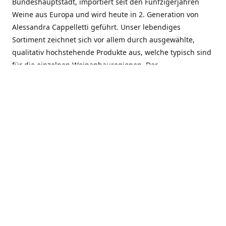
Bundeshauptstadt, importiert seit den Fünfzigerjahren
Weine aus Europa und wird heute in 2. Generation von
Alessandra Cappelletti geführt. Unser lebendiges
Sortiment zeichnet sich vor allem durch ausgewählte,
qualitativ hochstehende Produkte aus, welche typisch sind
für die einzelnen Weinanbauregionen. Der
Angebotsschwerpunkt liegt bei Weinen aus der Schweiz,
Italien, Spanien, Frankreich und Portugal. An unserem
Schaffen wird besonders geschätzt, dass wir Gewächse
und Marken in allen Preislagen führen, und immer wieder
Neuentdeckungen präsentieren. Wir suchen und
unterhalten den individuellen, offenen Kontakt zu unseren
Kunden, mit dem Ziel, Bewährtes zu pflegen und
gemeinsam Neues zu entdecken. Wir setzen viel daran, mit
unseren Kunden, durch kompetente Beratung, persönliche
Betreuung und individuellen Service, eine langjährige
Zusammenarbeit aufzubauen. Das heisst für mich und alle
Mitarbeitenden der Firma, das erfolgreiche Konzept weiter