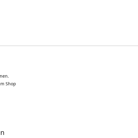
inen.
 im Shop
in