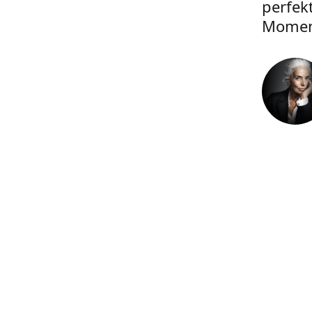
perfek
Momen