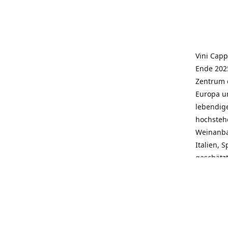
Vini Capp
Ende 2025
Zentrum 
Europa un
lebendige
hochstehe
Weinanba
Italien, 
geschätz
wieder N
individue
pflegen 
Kunden, 
Service, 