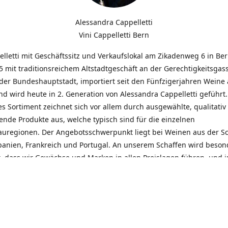
Alessandra Cappelletti
Vini Cappelletti Bern
elletti mit Geschäftssitz und Verkaufslokal am Zikadenweg 6 in Be
 mit traditionsreichem Altstadtgeschäft an der Gerechtigkeitsgass
der Bundeshauptstadt, importiert seit den Fünfzigerjahren Weine
d wird heute in 2. Generation von Alessandra Cappelletti geführt
s Sortiment zeichnet sich vor allem durch ausgewählte, qualitativ
nde Produkte aus, welche typisch sind für die einzelnen
uregionen. Der Angebotsschwerpunkt liegt bei Weinen aus der S
Spanien, Frankreich und Portugal. An unserem Schaffen wird beson
t, dass wir Gewächse und Marken in allen Preislagen führen, und
euentdeckungen präsentieren. Wir suchen und unterhalten den
llen, offenen Kontakt zu unseren Kunden, mit dem Ziel, Bewährtes
und gemeinsam Neues zu entdecken. Wir setzen viel daran, mit un
durch kompetente Beratung, persönliche Betreuung und individue
eine langjährige Zusammenarbeit aufzubauen. Das heisst für mich 