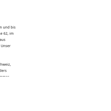
rn und bis
e 62, im
 aus
. Unser
chweiz,
ders
 immer
 zu
seren
llen
und alle