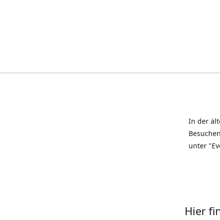
In der äl
Besuchen
unter "Ev
Hier f