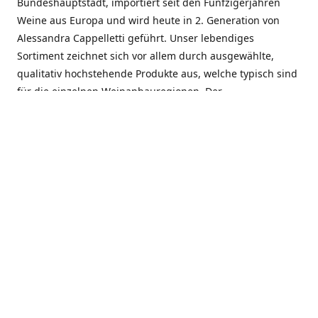
Bundeshauptstadt, importiert seit den Fünfzigerjahren
Weine aus Europa und wird heute in 2. Generation von
Alessandra Cappelletti geführt. Unser lebendiges
Sortiment zeichnet sich vor allem durch ausgewählte,
qualitativ hochstehende Produkte aus, welche typisch sind
für die einzelnen Weinanbauregionen. Der
Angebotsschwerpunkt liegt bei Weinen aus der Schweiz,
Italien, Spanien, Frankreich und Portugal. An unserem
Schaffen wird besonders geschätzt, dass wir Gewächse
und Marken in allen Preislagen führen, und immer wieder
Neuentdeckungen präsentieren. Wir suchen und
unterhalten den individuellen, offenen Kontakt zu unseren
Kunden, mit dem Ziel, Bewährtes zu pflegen und
gemeinsam Neues zu entdecken. Wir setzen viel daran, mit
unseren Kunden, durch kompetente Beratung, persönliche
Betreuung und individuellen Service, eine langjährige
Zusammenarbeit aufzubauen. Das heisst für mich und alle
Mitarbeitenden der Firma, das erfolgreiche Konzept weiter