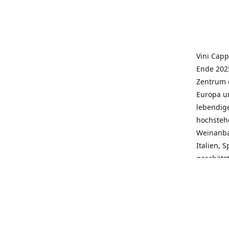
Vini Capp
Ende 2025
Zentrum 
Europa un
lebendige
hochstehe
Weinanba
Italien, 
geschätz
wieder N
individue
pflegen 
Kunden, 
Service, 