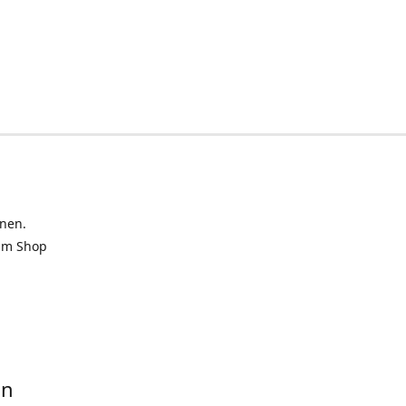
inen.
 im Shop
in