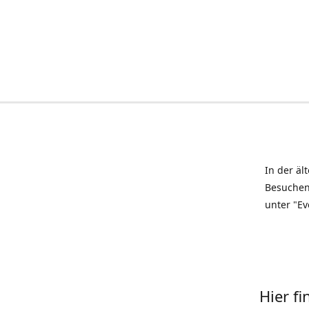
In der äl
Besuchen
unter "Ev
Hier f