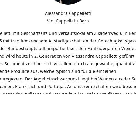
Alessandra Cappelletti
Vini Cappelletti Bern
elletti mit Geschäftssitz und Verkaufslokal am Zikadenweg 6 in Be
 mit traditionsreichem Altstadtgeschäft an der Gerechtigkeitsgass
der Bundeshauptstadt, importiert seit den Fünfzigerjahren Weine
d wird heute in 2. Generation von Alessandra Cappelletti geführt
s Sortiment zeichnet sich vor allem durch ausgewählte, qualitativ
nde Produkte aus, welche typisch sind für die einzelnen
uregionen. Der Angebotsschwerpunkt liegt bei Weinen aus der S
Spanien, Frankreich und Portugal. An unserem Schaffen wird beson
t, dass wir Gewächse und Marken in allen Preislagen führen, und
euentdeckungen präsentieren. Wir suchen und unterhalten den
llen, offenen Kontakt zu unseren Kunden, mit dem Ziel, Bewährtes
und gemeinsam Neues zu entdecken. Wir setzen viel daran, mit un
durch kompetente Beratung, persönliche Betreuung und individue
eine langjährige Zusammenarbeit aufzubauen. Das heisst für mich 