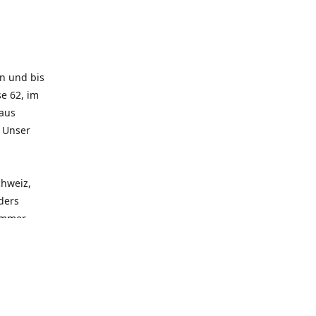
rn und bis
e 62, im
 aus
. Unser
chweiz,
ders
 immer
 zu
seren
llen
und alle