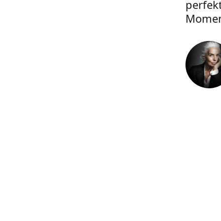
perfek
Momen