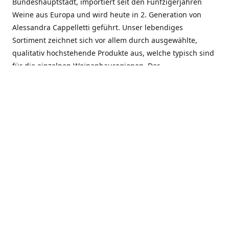
Bundeshauptstadt, importiert seit den Fünfzigerjahren
Weine aus Europa und wird heute in 2. Generation von
Alessandra Cappelletti geführt. Unser lebendiges
Sortiment zeichnet sich vor allem durch ausgewählte,
qualitativ hochstehende Produkte aus, welche typisch sind
für die einzelnen Weinanbauregionen. Der
Angebotsschwerpunkt liegt bei Weinen aus der Schweiz,
Italien, Spanien, Frankreich und Portugal. An unserem
Schaffen wird besonders geschätzt, dass wir Gewächse
und Marken in allen Preislagen führen, und immer wieder
Neuentdeckungen präsentieren. Wir suchen und
unterhalten den individuellen, offenen Kontakt zu unseren
Kunden, mit dem Ziel, Bewährtes zu pflegen und
gemeinsam Neues zu entdecken. Wir setzen viel daran, mit
unseren Kunden, durch kompetente Beratung, persönliche
Betreuung und individuellen Service, eine langjährige
Zusammenarbeit aufzubauen. Das heisst für mich und alle
Mitarbeitenden der Firma, das erfolgreiche Konzept weiter