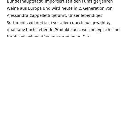
Bundeshauptstadt, importiert seit den Fünfzigerjahren
Weine aus Europa und wird heute in 2. Generation von
Alessandra Cappelletti geführt. Unser lebendiges
Sortiment zeichnet sich vor allem durch ausgewählte,
qualitativ hochstehende Produkte aus, welche typisch sind
für die einzelnen Weinanbauregionen. Der
Angebotsschwerpunkt liegt bei Weinen aus der Schweiz,
Italien, Spanien, Frankreich und Portugal. An unserem
Schaffen wird besonders geschätzt, dass wir Gewächse
und Marken in allen Preislagen führen, und immer wieder
Neuentdeckungen präsentieren. Wir suchen und
unterhalten den individuellen, offenen Kontakt zu unseren
Kunden, mit dem Ziel, Bewährtes zu pflegen und
gemeinsam Neues zu entdecken. Wir setzen viel daran, mit
unseren Kunden, durch kompetente Beratung, persönliche
Betreuung und individuellen Service, eine langjährige
Zusammenarbeit aufzubauen. Das heisst für mich und alle
Mitarbeitenden der Firma, das erfolgreiche Konzept weiter