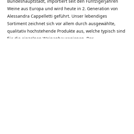
Bundeshauptstadt, importiert seit den Fünfzigerjahren
Weine aus Europa und wird heute in 2. Generation von
Alessandra Cappelletti geführt. Unser lebendiges
Sortiment zeichnet sich vor allem durch ausgewählte,
qualitativ hochstehende Produkte aus, welche typisch sind
für die einzelnen Weinanbauregionen. Der
Angebotsschwerpunkt liegt bei Weinen aus der Schweiz,
Italien, Spanien, Frankreich und Portugal. An unserem
Schaffen wird besonders geschätzt, dass wir Gewächse
und Marken in allen Preislagen führen, und immer wieder
Neuentdeckungen präsentieren. Wir suchen und
unterhalten den individuellen, offenen Kontakt zu unseren
Kunden, mit dem Ziel, Bewährtes zu pflegen und
gemeinsam Neues zu entdecken. Wir setzen viel daran, mit
unseren Kunden, durch kompetente Beratung, persönliche
Betreuung und individuellen Service, eine langjährige
Zusammenarbeit aufzubauen. Das heisst für mich und alle
Mitarbeitenden der Firma, das erfolgreiche Konzept weiter