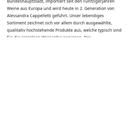
Bundeshauptstadt, importiert seit den Fünfzigerjahren
Weine aus Europa und wird heute in 2. Generation von
Alessandra Cappelletti geführt. Unser lebendiges
Sortiment zeichnet sich vor allem durch ausgewählte,
qualitativ hochstehende Produkte aus, welche typisch sind
für die einzelnen Weinanbauregionen. Der
Angebotsschwerpunkt liegt bei Weinen aus der Schweiz,
Italien, Spanien, Frankreich und Portugal. An unserem
Schaffen wird besonders geschätzt, dass wir Gewächse
und Marken in allen Preislagen führen, und immer wieder
Neuentdeckungen präsentieren. Wir suchen und
unterhalten den individuellen, offenen Kontakt zu unseren
Kunden, mit dem Ziel, Bewährtes zu pflegen und
gemeinsam Neues zu entdecken. Wir setzen viel daran, mit
unseren Kunden, durch kompetente Beratung, persönliche
Betreuung und individuellen Service, eine langjährige
Zusammenarbeit aufzubauen. Das heisst für mich und alle
Mitarbeitenden der Firma, das erfolgreiche Konzept weiter