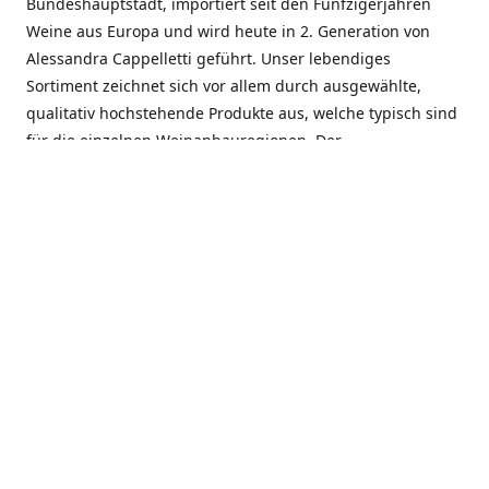
Bundeshauptstadt, importiert seit den Fünfzigerjahren
Weine aus Europa und wird heute in 2. Generation von
Alessandra Cappelletti geführt. Unser lebendiges
Sortiment zeichnet sich vor allem durch ausgewählte,
qualitativ hochstehende Produkte aus, welche typisch sind
für die einzelnen Weinanbauregionen. Der
Angebotsschwerpunkt liegt bei Weinen aus der Schweiz,
Italien, Spanien, Frankreich und Portugal. An unserem
Schaffen wird besonders geschätzt, dass wir Gewächse
und Marken in allen Preislagen führen, und immer wieder
Neuentdeckungen präsentieren. Wir suchen und
unterhalten den individuellen, offenen Kontakt zu unseren
Kunden, mit dem Ziel, Bewährtes zu pflegen und
gemeinsam Neues zu entdecken. Wir setzen viel daran, mit
unseren Kunden, durch kompetente Beratung, persönliche
Betreuung und individuellen Service, eine langjährige
Zusammenarbeit aufzubauen. Das heisst für mich und alle
Mitarbeitenden der Firma, das erfolgreiche Konzept weiter