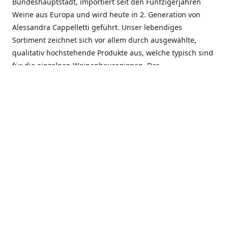
Bundeshauptstadt, importiert seit den Fünfzigerjahren
Weine aus Europa und wird heute in 2. Generation von
Alessandra Cappelletti geführt. Unser lebendiges
Sortiment zeichnet sich vor allem durch ausgewählte,
qualitativ hochstehende Produkte aus, welche typisch sind
für die einzelnen Weinanbauregionen. Der
Angebotsschwerpunkt liegt bei Weinen aus der Schweiz,
Italien, Spanien, Frankreich und Portugal. An unserem
Schaffen wird besonders geschätzt, dass wir Gewächse
und Marken in allen Preislagen führen, und immer wieder
Neuentdeckungen präsentieren. Wir suchen und
unterhalten den individuellen, offenen Kontakt zu unseren
Kunden, mit dem Ziel, Bewährtes zu pflegen und
gemeinsam Neues zu entdecken. Wir setzen viel daran, mit
unseren Kunden, durch kompetente Beratung, persönliche
Betreuung und individuellen Service, eine langjährige
Zusammenarbeit aufzubauen. Das heisst für mich und alle
Mitarbeitenden der Firma, das erfolgreiche Konzept weiter