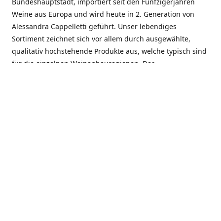
Bundeshauptstadt, importiert seit den Fünfzigerjahren
Weine aus Europa und wird heute in 2. Generation von
Alessandra Cappelletti geführt. Unser lebendiges
Sortiment zeichnet sich vor allem durch ausgewählte,
qualitativ hochstehende Produkte aus, welche typisch sind
für die einzelnen Weinanbauregionen. Der
Angebotsschwerpunkt liegt bei Weinen aus der Schweiz,
Italien, Spanien, Frankreich und Portugal. An unserem
Schaffen wird besonders geschätzt, dass wir Gewächse
und Marken in allen Preislagen führen, und immer wieder
Neuentdeckungen präsentieren. Wir suchen und
unterhalten den individuellen, offenen Kontakt zu unseren
Kunden, mit dem Ziel, Bewährtes zu pflegen und
gemeinsam Neues zu entdecken. Wir setzen viel daran, mit
unseren Kunden, durch kompetente Beratung, persönliche
Betreuung und individuellen Service, eine langjährige
Zusammenarbeit aufzubauen. Das heisst für mich und alle
Mitarbeitenden der Firma, das erfolgreiche Konzept weiter