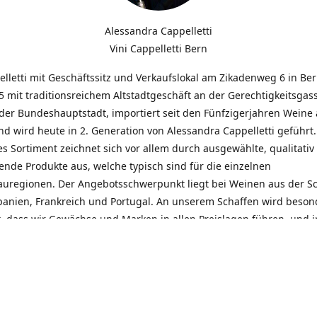
Alessandra Cappelletti
Vini Cappelletti Bern
elletti mit Geschäftssitz und Verkaufslokal am Zikadenweg 6 in Be
 mit traditionsreichem Altstadtgeschäft an der Gerechtigkeitsgass
der Bundeshauptstadt, importiert seit den Fünfzigerjahren Weine
d wird heute in 2. Generation von Alessandra Cappelletti geführt
s Sortiment zeichnet sich vor allem durch ausgewählte, qualitativ
nde Produkte aus, welche typisch sind für die einzelnen
uregionen. Der Angebotsschwerpunkt liegt bei Weinen aus der S
Spanien, Frankreich und Portugal. An unserem Schaffen wird beson
t, dass wir Gewächse und Marken in allen Preislagen führen, und
euentdeckungen präsentieren. Wir suchen und unterhalten den
llen, offenen Kontakt zu unseren Kunden, mit dem Ziel, Bewährtes
und gemeinsam Neues zu entdecken. Wir setzen viel daran, mit un
durch kompetente Beratung, persönliche Betreuung und individue
eine langjährige Zusammenarbeit aufzubauen. Das heisst für mich 