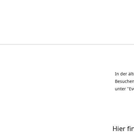
In der äl
Besuchen
unter "Ev
Hier f