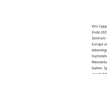
Vini Capp
Ende 2025
Zentrum 
Europa un
lebendige
hochstehe
Weinanba
Italien, 
geschätz
wieder N
individue
pflegen 
Kunden, 
Service, 