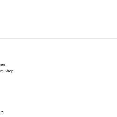
inen.
 im Shop
in