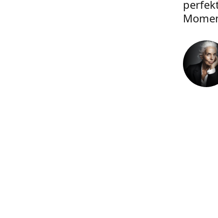
perfek
Momen