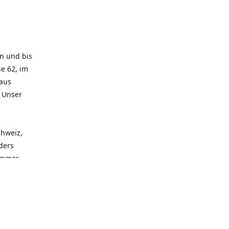
rn und bis
e 62, im
 aus
. Unser
chweiz,
ders
 immer
 zu
seren
llen
und alle