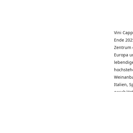
Vini Capp
Ende 2025
Zentrum 
Europa un
lebendige
hochstehe
Weinanba
Italien, 
geschätz
wieder N
individue
pflegen 
Kunden, 
Service, 