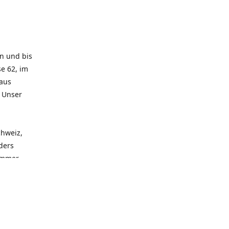
rn und bis
e 62, im
 aus
. Unser
chweiz,
ders
 immer
 zu
seren
llen
und alle