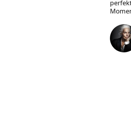
perfek
Momen