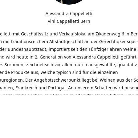
Alessandra Cappelletti
Vini Cappelletti Bern
elletti mit Geschäftssitz und Verkaufslokal am Zikadenweg 6 in Be
 mit traditionsreichem Altstadtgeschäft an der Gerechtigkeitsgass
der Bundeshauptstadt, importiert seit den Fünfzigerjahren Weine
d wird heute in 2. Generation von Alessandra Cappelletti geführt
s Sortiment zeichnet sich vor allem durch ausgewählte, qualitativ
nde Produkte aus, welche typisch sind für die einzelnen
uregionen. Der Angebotsschwerpunkt liegt bei Weinen aus der S
Spanien, Frankreich und Portugal. An unserem Schaffen wird beson
t, dass wir Gewächse und Marken in allen Preislagen führen, und
euentdeckungen präsentieren. Wir suchen und unterhalten den
llen, offenen Kontakt zu unseren Kunden, mit dem Ziel, Bewährtes
und gemeinsam Neues zu entdecken. Wir setzen viel daran, mit un
durch kompetente Beratung, persönliche Betreuung und individue
eine langjährige Zusammenarbeit aufzubauen. Das heisst für mich 