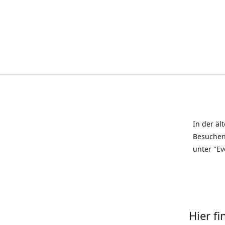
In der äl
Besuchen
unter "Ev
Hier f