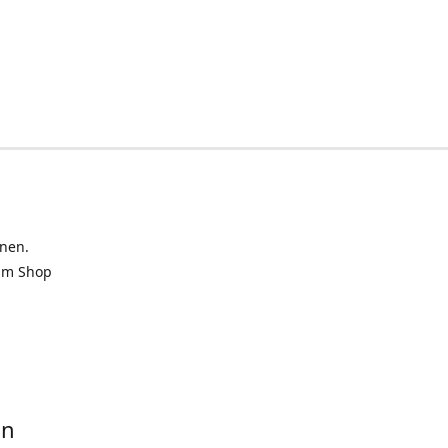
inen.
 im Shop
in