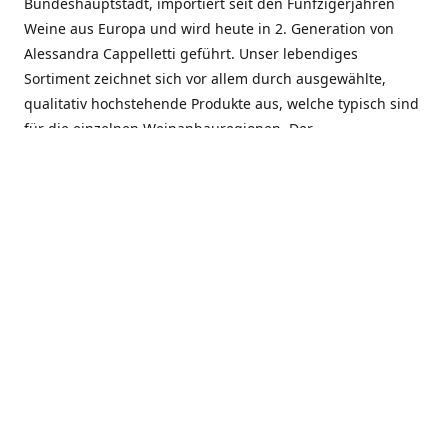
Bundeshauptstadt, importiert seit den Fünfzigerjahren
Weine aus Europa und wird heute in 2. Generation von
Alessandra Cappelletti geführt. Unser lebendiges
Sortiment zeichnet sich vor allem durch ausgewählte,
qualitativ hochstehende Produkte aus, welche typisch sind
für die einzelnen Weinanbauregionen. Der
Angebotsschwerpunkt liegt bei Weinen aus der Schweiz,
Italien, Spanien, Frankreich und Portugal. An unserem
Schaffen wird besonders geschätzt, dass wir Gewächse
und Marken in allen Preislagen führen, und immer wieder
Neuentdeckungen präsentieren. Wir suchen und
unterhalten den individuellen, offenen Kontakt zu unseren
Kunden, mit dem Ziel, Bewährtes zu pflegen und
gemeinsam Neues zu entdecken. Wir setzen viel daran, mit
unseren Kunden, durch kompetente Beratung, persönliche
Betreuung und individuellen Service, eine langjährige
Zusammenarbeit aufzubauen. Das heisst für mich und alle
Mitarbeitenden der Firma, das erfolgreiche Konzept weiter