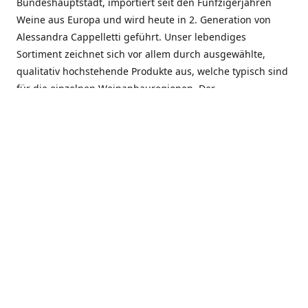
Bundeshauptstadt, importiert seit den Fünfzigerjahren
Weine aus Europa und wird heute in 2. Generation von
Alessandra Cappelletti geführt. Unser lebendiges
Sortiment zeichnet sich vor allem durch ausgewählte,
qualitativ hochstehende Produkte aus, welche typisch sind
für die einzelnen Weinanbauregionen. Der
Angebotsschwerpunkt liegt bei Weinen aus der Schweiz,
Italien, Spanien, Frankreich und Portugal. An unserem
Schaffen wird besonders geschätzt, dass wir Gewächse
und Marken in allen Preislagen führen, und immer wieder
Neuentdeckungen präsentieren. Wir suchen und
unterhalten den individuellen, offenen Kontakt zu unseren
Kunden, mit dem Ziel, Bewährtes zu pflegen und
gemeinsam Neues zu entdecken. Wir setzen viel daran, mit
unseren Kunden, durch kompetente Beratung, persönliche
Betreuung und individuellen Service, eine langjährige
Zusammenarbeit aufzubauen. Das heisst für mich und alle
Mitarbeitenden der Firma, das erfolgreiche Konzept weiter