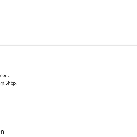
inen.
 im Shop
in