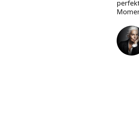
perfek
Momen