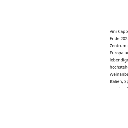
Vini Capp
Ende 2025
Zentrum 
Europa un
lebendige
hochstehe
Weinanba
Italien, 
geschätz
wieder N
individue
pflegen 
Kunden, 
Service, 