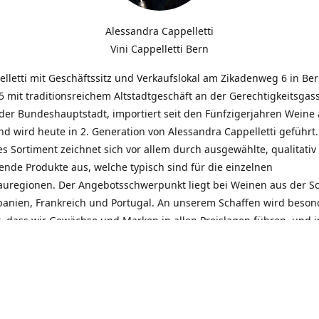
Alessandra Cappelletti
Vini Cappelletti Bern
elletti mit Geschäftssitz und Verkaufslokal am Zikadenweg 6 in Be
 mit traditionsreichem Altstadtgeschäft an der Gerechtigkeitsgass
der Bundeshauptstadt, importiert seit den Fünfzigerjahren Weine
d wird heute in 2. Generation von Alessandra Cappelletti geführt
s Sortiment zeichnet sich vor allem durch ausgewählte, qualitativ
nde Produkte aus, welche typisch sind für die einzelnen
uregionen. Der Angebotsschwerpunkt liegt bei Weinen aus der S
Spanien, Frankreich und Portugal. An unserem Schaffen wird beson
t, dass wir Gewächse und Marken in allen Preislagen führen, und
euentdeckungen präsentieren. Wir suchen und unterhalten den
llen, offenen Kontakt zu unseren Kunden, mit dem Ziel, Bewährtes
und gemeinsam Neues zu entdecken. Wir setzen viel daran, mit un
durch kompetente Beratung, persönliche Betreuung und individue
eine langjährige Zusammenarbeit aufzubauen. Das heisst für mich 