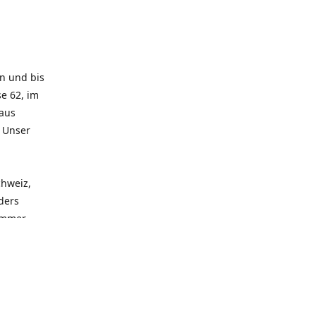
rn und bis
e 62, im
 aus
. Unser
chweiz,
ders
 immer
 zu
seren
llen
und alle