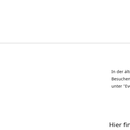
In der äl
Besuchen
unter "Ev
Hier f